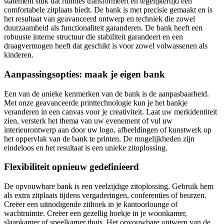
statement stuk dat ruimtes transformeert en tegelijkertijd een
comfortabele zitplaats biedt. De bank is met precisie gemaakt en is
het resultaat van geavanceerd ontwerp en techniek die zowel
duurzaamheid als functionaliteit garanderen. De bank heeft een
robuuste interne structuur die stabiliteit garandeert en een
draagvermogen heeft dat geschikt is voor zowel volwassenen als
kinderen.
Aanpassingsopties: maak je eigen bank
Een van de unieke kenmerken van de bank is de aanpasbaarheid.
Met onze geavanceerde printtechnologie kun je het bankje
veranderen in een canvas voor je creativiteit. Laat uw merkidentiteit
zien, versterk het thema van uw evenement of vul uw
interieurontwerp aan door uw logo, afbeeldingen of kunstwerk op
het oppervlak van de bank te printen. De mogelijkheden zijn
eindeloos en het resultaat is een unieke zitoplossing.
Flexibiliteit opnieuw gedefinieerd
De opvouwbare bank is een veelzijdige zitoplossing. Gebruik hem
als extra zitplaats tijdens vergaderingen, conferenties of beurzen.
Creëer een uitnodigende zithoek in je kantoorlounge of
wachtruimte. Creëer een gezellig hoekje in je woonkamer,
slaapkamer of speelkamer thuis. Het opvouwbare ontwerp van de