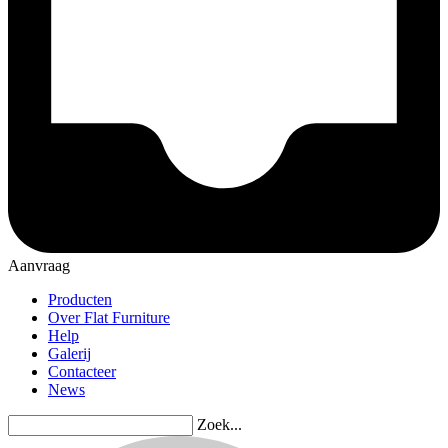
Aanvraag
Producten
Over Flat Furniture
Help
Galerij
Contacteer
News
Zoek...