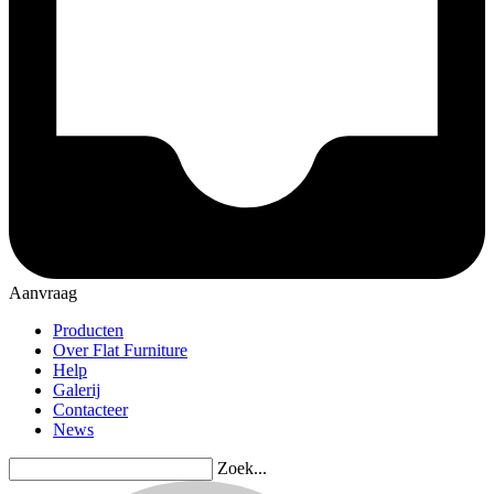
Aanvraag
Producten
Over Flat Furniture
Help
Galerij
Contacteer
News
Zoek...