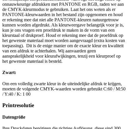
onnauwkeurige afdrukken met PANTONE en RGB, raden we aan
de CMYK-kleurmodus te gebruiken. Laat het ons weten als er
PANTONE-kleurwaarden in het bestand zijn opgenomen en houd
er rekening mee dat niet alle PANTONE-kleuren natuurgetrouw
kunnen worden afgedrukt. Als kleurweergave belangrijk voor je is,
kun je ons vragen een proefdruk te maken in de vorm van een
kleurstaal of drukproef. Houd er rekening mee dat de proefdruk op
het gewenste materiaal moet worden aangevraagd (extra kosten van
toepassing). Dit is de enige manier om de exacte kleur en kwaliteit
van een afdruk te achterhalen. Wij aanvaarden geen
aansprakelijkheid voor kleurafwijkingen, tenzij een kleurproef op
het gewenste materiaal is besteld.
Zwart:
Om een volledig zwarte kleur in de uiteindelijke afdruk te krijgen,
moeten de volgende CMYK-waarden worden gebruikt C:60 / M:50
/ Y:40 / K: 1 00
Printresolutie
Datengröße
Ihre Druckdaten benötigen die richtige Auflösung, diese sind 300