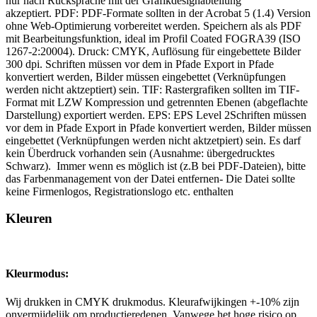
nur nach Rücksprache mit der Grafikdesignabteilung
akzeptiert. PDF: PDF-Formate sollten in der Acrobat 5 (1.4) Version
ohne Web-Optimierung vorbereitet werden. Speichern als als PDF
mit Bearbeitungsfunktion, ideal im Profil
Coated FOGRA39 (ISO
1267-2:20004)
. Druck: CMYK, Auflösung für eingebettete Bilder
300 dpi. Schriften müssen vor dem in Pfade Export in Pfade
konvertiert werden, Bilder müssen eingebettet (Verknüpfungen
werden nicht aktzeptiert) sein. TIF: Rastergrafiken sollten im TIF-
Format mit LZW Kompression und getrennten Ebenen (abgeflachte
Darstellung) exportiert werden. EPS: EPS Level 2Schriften müssen
vor dem in Pfade Export in Pfade konvertiert werden, Bilder müssen
eingebettet (Verknüpfungen werden nicht aktzetpiert) sein. Es darf
kein Überdruck vorhanden sein (Ausnahme: übergedrucktes
Schwarz). Immer wenn es möglich ist (z.B bei PDF-Dateien), bitte
das Farbenmanagement von der Datei entfernen- Die Datei sollte
keine Firmenlogos, Registrationslogo etc. enthalten
Kleuren
Kleurmodus:
Wij drukken in CMYK drukmodus. Kleurafwijkingen +-10% zijn
onvermijdelijk om productieredenen. Vanwege het hoge risico op