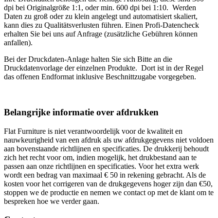
dpi bei Originalgröße 1:1, oder min. 600 dpi bei 1:10. Werden
Daten zu groß oder zu klein angelegt und automatisiert skaliert,
kann dies zu Qualitätsverlusten führen. Einen Profi-Datencheck
erhalten Sie bei uns auf Anfrage (zusätzliche Gebühren können
anfallen).
Bei der Druckdaten-Anlage halten Sie sich Bitte an die
Druckdatenvorlage der einzelnen Produkte. Dort ist in der Regel
das offenen Endformat inklusive
Beschnittzugabe vorgegeben.
Belangrijke informatie over afdrukken
Flat Furniture is niet verantwoordelijk voor de kwaliteit en
nauwkeurigheid van een afdruk als uw afdrukgegevens niet voldoen
aan bovenstaande richtlijnen en specificaties. De drukkerij behoudt
zich het recht voor om, indien mogelijk, het drukbestand aan te
passen aan onze richtlijnen en specificaties. Voor het extra werk
wordt een bedrag van maximaal € 50 in rekening gebracht. Als de
kosten voor het corrigeren van de drukgegevens hoger zijn dan €50,
stoppen we de productie en nemen we contact op met de klant om te
bespreken hoe we verder gaan.